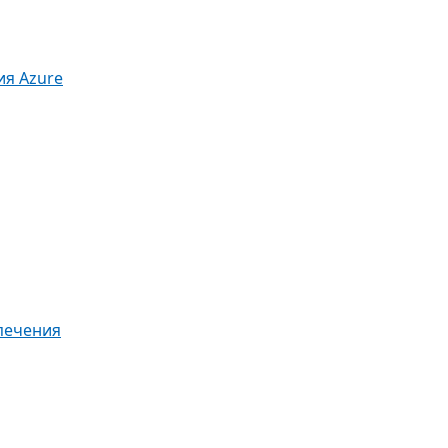
я Azure
печения