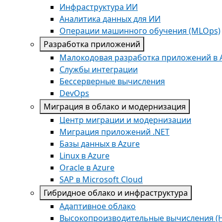
Инфраструктура ИИ
Аналитика данных для ИИ
Операции машинного обучения (MLOps)
Разработка приложений
Малокодовая разработка приложений в 
Службы интеграции
Бессерверные вычисления
DevOps
Миграция в облако и модернизация
Центр миграции и модернизации
Миграция приложений .NET
Базы данных в Azure
Linux в Azure
Oracle в Azure
SAP в Microsoft Cloud
Гибридное облако и инфраструктура
Адаптивное облако
Высокопроизводительные вычисления (