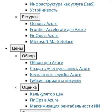
Инфраструктура как услуга (IaaS)
Устойчивость
Ресурсы
Oсновы Azure
Frontier Accelerate для Azure
FinOps в Azure
Microsoft Marketplace
Цены
Обзор
Обзор цен Azure
Создать учетную запись Azure
Бесплатные службы Azure
Гибкие варианты покупки
Оценка
Калькулятор цен
FinOps в Azure
Максимизация рентабельности ИИ