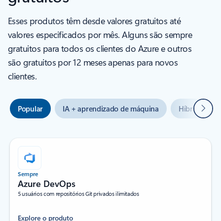
Esses produtos têm desde valores gratuitos até
valores especificados por mês. Alguns são sempre
gratuitos para todos os clientes do Azure e outros
são gratuitos por 12 meses apenas para novos
clientes.
Seguin
Popular
IA + aprendizado de máquina
Híbrido + m
Sempre
Azure DevOps
5 usuários com repositórios Git privados ilimitados
Explore o produto