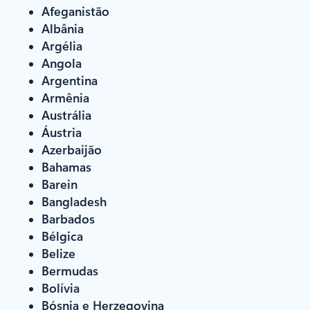
Afeganistão
Albânia
Argélia
Angola
Argentina
Armênia
Austrália
Áustria
Azerbaijão
Bahamas
Barein
Bangladesh
Barbados
Bélgica
Belize
Bermudas
Bolívia
Bósnia e Herzegovina