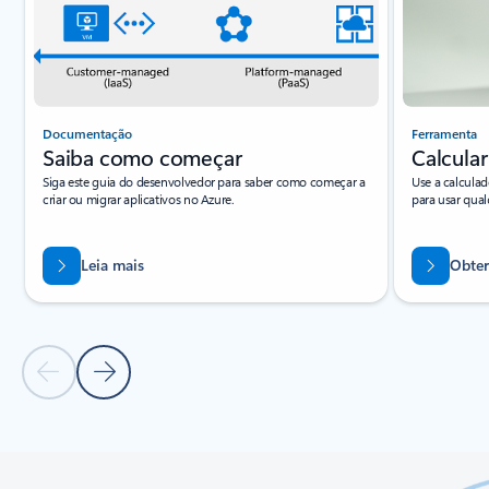
Documentação
Ferramenta
Saiba como começar
Calcular
Siga este guia do desenvolvedor para saber como começar a
Use a calculad
criar ou migrar aplicativos no Azure.
para usar qua
Leia mais
Obter
Slide Anterior
Próximo Slide
Voltar às guias
Voltar aos controles de navegação do carrossel