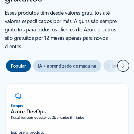
Esses produtos têm desde valores gratuitos até
valores especificados por mês. Alguns são sempre
gratuitos para todos os clientes do Azure e outros
são gratuitos por 12 meses apenas para novos
clientes.
Seguin
Popular
IA + aprendizado de máquina
Híbrido + m
Sempre
Azure DevOps
5 usuários com repositórios Git privados ilimitados
Explore o produto