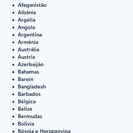
Afeganistão
Albânia
Argélia
Angola
Argentina
Armênia
Austrália
Áustria
Azerbaijão
Bahamas
Barein
Bangladesh
Barbados
Bélgica
Belize
Bermudas
Bolívia
Bósnia e Herzegovina