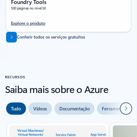
Foundry Tools
500 páginas no nível S0
Explore o produto
Voltar para as guias
Conferir todos os serviços gratuitos
RECURSOS
Saiba mais sobre o Azure
Seguin
Tudo
Vídeos
Documentação
Ferramentas
Indicador de slide {0} {1}