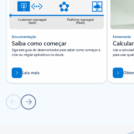
Documentação
Ferramenta
Saiba como começar
Calcular
Siga este guia do desenvolvedor para saber como começar a
Use a calculad
criar ou migrar aplicativos no Azure.
para usar qua
Leia mais
Obter
Slide Anterior
Próximo Slide
Voltar às guias
Voltar aos controles de navegação do carrossel