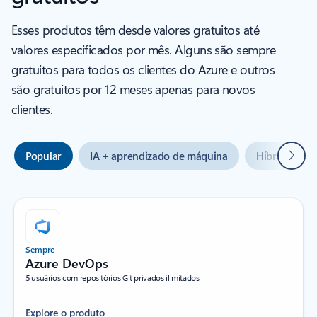
Esses produtos têm desde valores gratuitos até
valores especificados por mês. Alguns são sempre
gratuitos para todos os clientes do Azure e outros
são gratuitos por 12 meses apenas para novos
clientes.
Seguin
Popular
IA + aprendizado de máquina
Híbrido + m
Sempre
Azure DevOps
5 usuários com repositórios Git privados ilimitados
Explore o produto