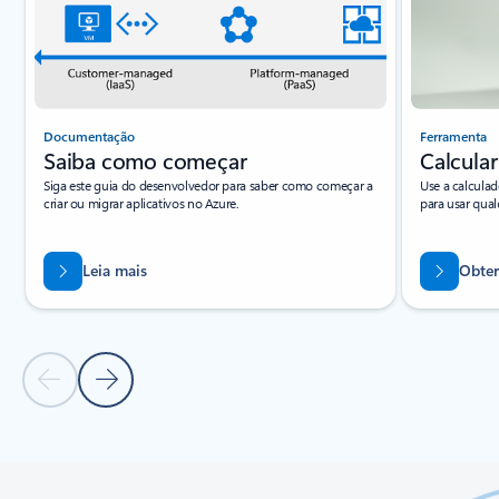
Documentação
Ferramenta
Saiba como começar
Calcular
Siga este guia do desenvolvedor para saber como começar a
Use a calculad
criar ou migrar aplicativos no Azure.
para usar qua
Leia mais
Obter
Slide Anterior
Próximo Slide
Voltar às guias
Voltar aos controles de navegação do carrossel