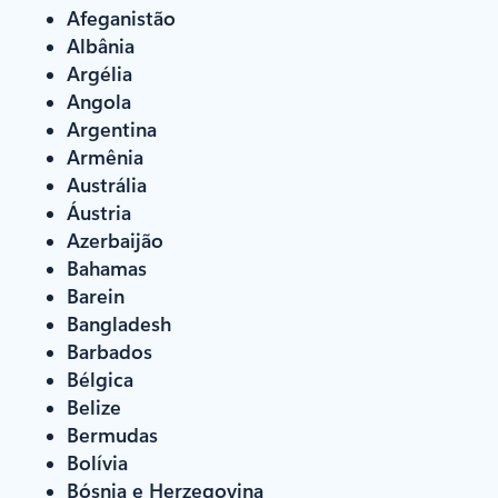
Afeganistão
Albânia
Argélia
Angola
Argentina
Armênia
Austrália
Áustria
Azerbaijão
Bahamas
Barein
Bangladesh
Barbados
Bélgica
Belize
Bermudas
Bolívia
Bósnia e Herzegovina