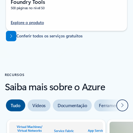
Foundry Tools
500 páginas no nível S0
Explore o produto
Voltar para as guias
Conferir todos os serviços gratuitos
RECURSOS
Saiba mais sobre o Azure
Seguin
Tudo
Vídeos
Documentação
Ferramentas
Indicador de slide {0} {1}