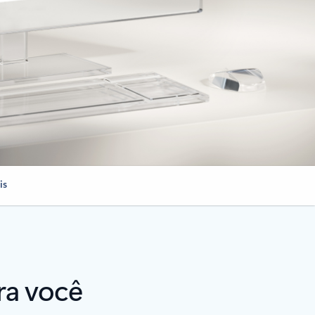
is
ra você