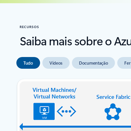
RECURSOS
Saiba mais sobre o Az
Tudo
Vídeos
Documentação
Fer
próximo slide