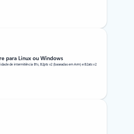
re para Linux ou Windows
ade de intermitência B1s, B2pts v2 (baseadas em Arm) e B2ats v2