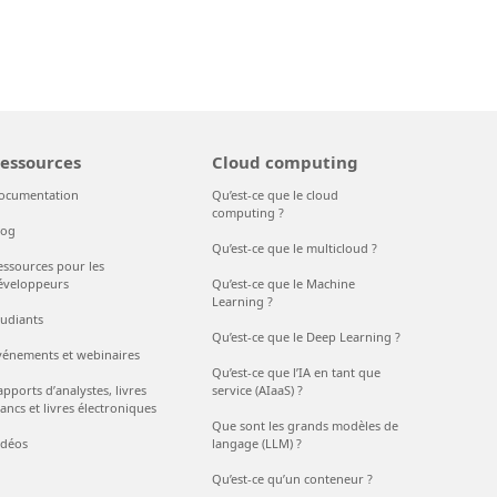
essources
Cloud computing
ocumentation
Qu’est-ce que le cloud
computing ?
log
Qu’est-ce que le multicloud ?
essources pour les
éveloppeurs
Qu’est-ce que le Machine
Learning ?
tudiants
Qu’est-ce que le Deep Learning ?
vénements et webinaires
Qu’est-ce que l’IA en tant que
pports d’analystes, livres
service (AIaaS) ?
ancs et livres électroniques
Que sont les grands modèles de
idéos
langage (LLM) ?
Qu’est-ce qu’un conteneur ?