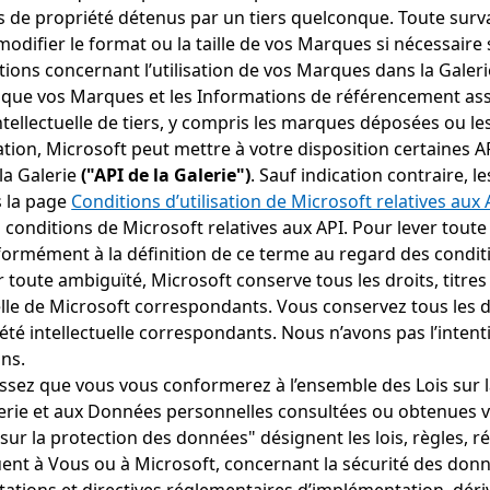
ts de propriété détenus par un tiers quelconque. Toute sur
difier le format ou la taille de vos Marques si nécessaire 
ns concernant l’utilisation de vos Marques dans la Galeri
er que vos Marques et les Informations de référencement ass
tellectuelle de tiers, y compris les marques déposées ou le
igation, Microsoft peut mettre à votre disposition certaines 
 la Galerie
("API de la Galerie")
. Sauf indication contraire, l
s la page
Conditions d’utilisation de Microsoft relatives aux 
 conditions de Microsoft relatives aux API. Pour lever toute
rmément à la définition de ce terme au regard des conditio
r toute ambiguïté, Microsoft conserve tous les droits, titres 
lle de Microsoft correspondants. Vous conservez tous les dro
riété intellectuelle correspondants. Nous n’avons pas l’inte
ons.
issez que vous vous conformerez à l’ensemble des Lois sur 
alerie et aux Données personnelles consultées ou obtenues via
ur la protection des données" désignent les lois, règles, 
ent à Vous ou à Microsoft, concernant la sécurité des donné