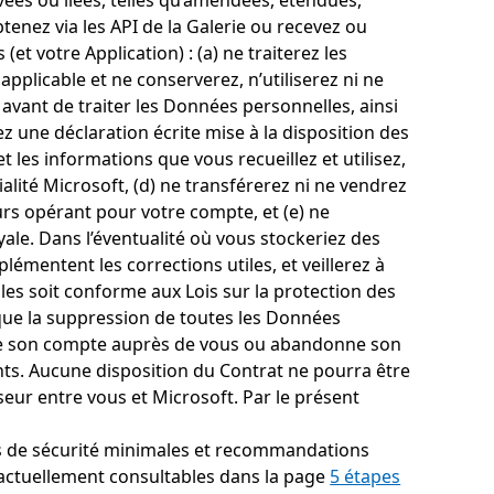
vées ou liées, telles qu’amendées, étendues,
nez via les API de la Galerie ou recevez ou
et votre Application) : (a) ne traiterez les
licable et ne conserverez, n’utiliserez ni ne
 avant de traiter les Données personnelles, ainsi
 une déclaration écrite mise à la disposition des
les informations que vous recueillez et utilisez,
ialité Microsoft, (d) ne transférerez ni ne vendrez
rs opérant pour votre compte, et (e) ne
ale. Dans l’éventualité où vous stockeriez des
émentent les corrections utiles, et veillerez à
es soit conforme aux Lois sur la protection des
que la suppression de toutes les Données
ferme son compte auprès de vous ou abandonne son
ts. Aucune disposition du Contrat ne pourra être
ur entre vous et Microsoft. Par le présent
ces de sécurité minimales et recommandations
 (actuellement consultables dans la page
5 étapes