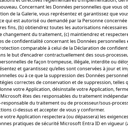
ntations et directives réglementaires d’implémentation, déri
uveau. Concernant les Données personnelles que vous obte
tion de la Galerie, vous représentez et garantissez que vous (
qui est autorisé ou demandé par la Personne concernée app
s fins, (b) obtiendrez toutes les autorisations nécessaires
 changement du traitement, (c) maintiendrez et respecterez
 de confidentialité concernant les Données personnelles et 
protection comparable à celui de la Déclaration de confident
ans le but d’encadrer contractuellement des sous-processeu
ersonnelles de façon trompeuse, illégale, interdite ou déloy
ntez et garantissez qu’elles sont conservées à jour et impl
onnelles ou à ce que la suppression des Données personnell
égies correctes de conservation et de suppression, telles 
ndonne votre Application, désinstalle votre Application, 
t Microsoft êtes des responsables du traitement indépendan
-responsable du traitement ou de processeur/sous-processe
ctions ci-dessus et accepter de vous y conformer.
ue votre Application respectera (ou dépassera) les exigen
 bonnes pratiques de sécurité Microsoft Entra ID en vigueur