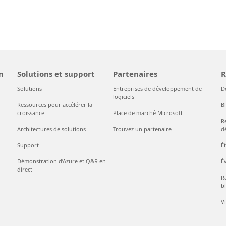
n
Solutions et support
Partenaires
R
Solutions
Entreprises de développement de
D
logiciels
Ressources pour accélérer la
B
croissance
Place de marché Microsoft
R
Architectures de solutions
Trouvez un partenaire
d
Support
É
Démonstration d’Azure et Q&R en
É
direct
Ra
bl
V