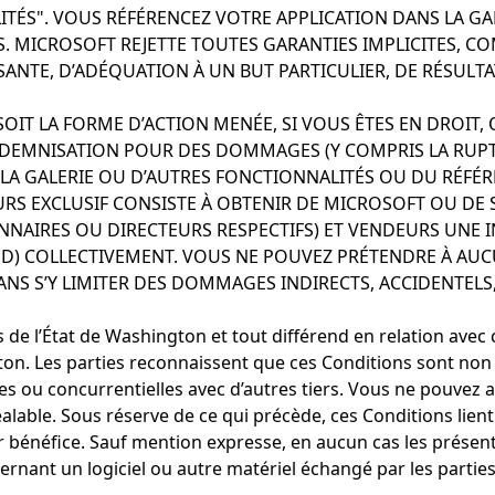
LITÉS". VOUS RÉFÉRENCEZ VOTRE APPLICATION DANS LA GAL
. MICROSOFT REJETTE TOUTES GARANTIES IMPLICITES, CO
ANTE, D’ADÉQUATION À UN BUT PARTICULIER, DE RÉSULTAT
OIT LA FORME D’ACTION MENÉE, SI VOUS ÊTES EN DROIT,
INDEMNISATION POUR DES DOMMAGES (Y COMPRIS LA RUP
 DE LA GALERIE OU D’AUTRES FONCTIONNALITÉS OU DU RÉF
RS EXCLUSIF CONSISTE À OBTENIR DE MICROSOFT OU DE SE
ONNAIRES OU DIRECTEURS RESPECTIFS) ET VENDEURS UNE
D) COLLECTIVEMENT. VOUS NE POUVEZ PRÉTENDRE À AU
S S’Y LIMITER DES DOMMAGES INDIRECTS, ACCIDENTELS, 
ois de l’État de Washington et tout différend en relation av
n. Les parties reconnaissent que ces Conditions sont non e
s ou concurrentielles avec d’autres tiers. Vous ne pouvez a
able. Sous réserve de ce qui précède, ces Conditions lient 
ur bénéfice. Sauf mention expresse, en aucun cas les présen
ncernant un logiciel ou autre matériel échangé par les parties