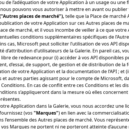
ou de l’adéquation de votre Application à un usage ou une fin
, nous pouvons vous autoriser à mettre en avant ou publier
("Autres places de marché"),
telle que la Place de marché 
 publication de votre Application sur ces Autres places de 
place de marché, et il vous incombe de veiller à ce que votre 
entuelles conditions supplémentaires spécifiques de l’Autr
ins cas, Microsoft peut solliciter l’utilisation de vos API 
té d’attribution d’utilisateurs de la Galerie. En pareil cas, v
ibre de redevance pour (i) accéder à vos API disponibles pub
 d’essai, de support, de gestion et de distribution de la fonc
tion de votre Application et la documentation de l’API ; et (ii
 et autres parties agissant pour le compte de Microsoft, d
Conditions. En cas de conflit entre ces Conditions et les di
ditions s’appliqueront dans la mesure où elles concernent l
présentes.
votre Application dans la Galerie, vous nous accordez une l
fournissez (vos
"Marques"
) en lien avec la commercialisati
dans l’ensemble des Autres places de marché. Vous représente
 vos Marques ne portent ni ne porteront atteinte d’aucune 