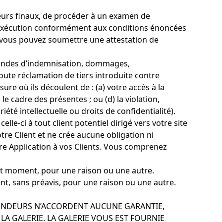
ateurs finaux, de procéder à un examen de
eur exécution conformément aux conditions énoncées
ux, vous pouvez soumettre une attestation de
emandes d’indemnisation, dommages,
oute réclamation de tiers introduite contre
ure où ils découlent de : (a) votre accès à la
 le cadre des présentes ; ou (d) la violation,
été intellectuelle ou droits de confidentialité).
lle-ci à tout client potentiel dirigé vers votre site
votre Client et ne crée aucune obligation ni
re Application à vos Clients. Vous comprenez
tout moment, pour une raison ou une autre.
ent, sans préavis, pour une raison ou une autre.
VENDEURS N’ACCORDENT AUCUNE GARANTIE,
 LA GALERIE. LA GALERIE VOUS EST FOURNIE