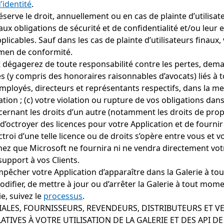
’identité
.
réserve le droit, annuellement ou en cas de plainte d’utilis
 aux obligations de sécurité et de confidentialité et/ou l
pplicables. Sauf dans les cas de plainte d’utilisateurs fina
amen de conformité.
t dégagerez de toute responsabilité contre les pertes, d
 (y compris des honoraires raisonnables d’avocats) liés à t
 employés, directeurs et représentants respectifs, dans la mes
cation ; (c) votre violation ou rupture de vos obligations dans
ncernant les droits d’un autre (notamment les droits de propri
d’octroyer des licences pour votre Application et de fournir ce
’octroi d’une telle licence ou de droits s’opère entre vous et 
ez que Microsoft ne fournira ni ne vendra directement vot
upport à vos Clients.
’empêcher votre Application d’apparaître dans la Galerie à 
difier, de mettre à jour ou d’arrêter la Galerie à tout mom
e, suivez le
processus
.
IALES, FOURNISSEURS, REVENDEURS, DISTRIBUTEURS ET 
ATIVES À VOTRE UTILISATION DE LA GALERIE ET DES API DE