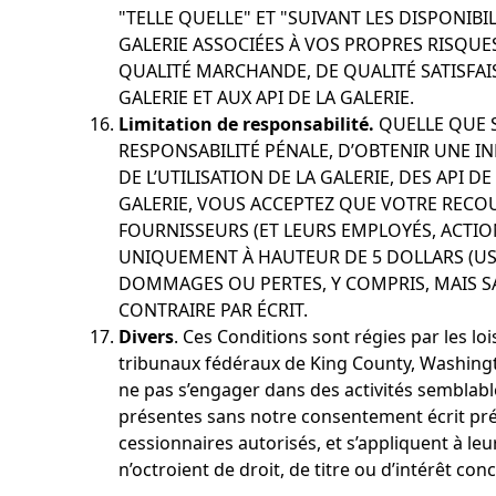
"TELLE QUELLE" ET "SUIVANT LES DISPONIBI
GALERIE ASSOCIÉES À VOS PROPRES RISQUES
QUALITÉ MARCHANDE, DE QUALITÉ SATISFAIS
GALERIE ET AUX API DE LA GALERIE.
Limitation de responsabilité.
QUELLE QUE S
RESPONSABILITÉ PÉNALE, D’OBTENIR UNE 
DE L’UTILISATION DE LA GALERIE, DES API
GALERIE, VOUS ACCEPTEZ QUE VOTRE RECOU
FOURNISSEURS (ET LEURS EMPLOYÉS, ACTI
UNIQUEMENT À HAUTEUR DE 5 DOLLARS (US
DOMMAGES OU PERTES, Y COMPRIS, MAIS SAN
CONTRAIRE PAR ÉCRIT.
Divers
. Ces Conditions sont régies par les l
tribunaux fédéraux de King County, Washingto
ne pas s’engager dans des activités semblable
présentes sans notre consentement écrit préal
cessionnaires autorisés, et s’appliquent à le
n’octroient de droit, de titre ou d’intérêt co