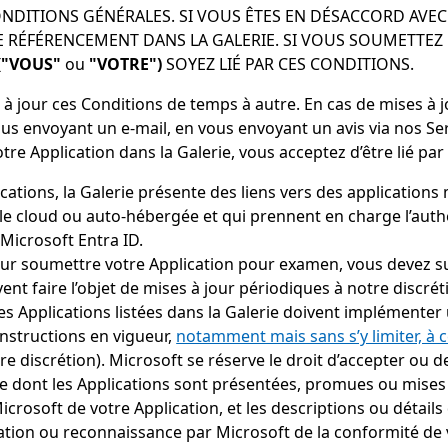
ONDITIONS GÉNÉRALES. SI VOUS ÊTES EN DÉSACCORD AVE
 RÉFÉRENCEMENT DANS LA GALERIE. SI VOUS SOUMETTEZ 
("VOUS"
ou
"VOTRE")
SOYEZ LIÉ PAR CES CONDITIONS.
 à jour ces Conditions de temps à autre. En cas de mises à
ous envoyant un e-mail, en vous envoyant un avis via nos Se
e Application dans la Galerie, vous acceptez d’être lié par 
ications, la Galerie présente des liens vers des applications
 le cloud ou auto-hébergée et qui prennent en charge l’auth
 Microsoft Entra ID.
our soumettre votre Application pour examen, vous devez s
vent faire l’objet de mises à jour périodiques à notre discrét
Les Applications listées dans la Galerie doivent implémenter
nstructions en vigueur,
notamment mais sans s’y limiter, à 
tre discrétion). Microsoft se réserve le droit d’accepter ou 
re dont les Applications sont présentées, promues ou mises
icrosoft de votre Application, et les descriptions ou détails
tation ou reconnaissance par Microsoft de la conformité de 