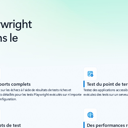
ywright
s le
ports complets
Test du point de te
sur les échecs à l’aide de résultats de tests riches et
Testez des applications accessi
ts détaillés pour les tests Playwright exécutés sur n’importe
exécutez des tests sur un serve
nfiguration.
pts de test
Des performances r