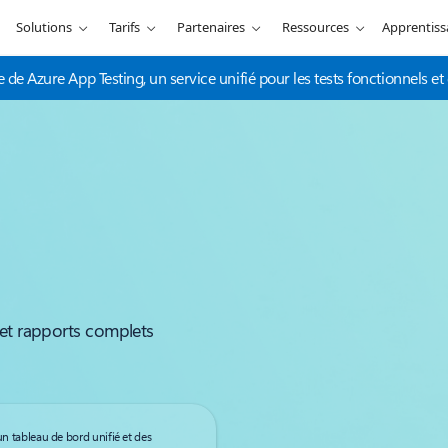
Solutions
Tarifs
Partenaires
Ressources
Apprentis
e de Azure App Testing, un service unifié pour les tests fonctionnels e
 et rapports complets
un tableau de bord unifié et des