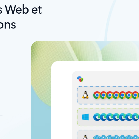
ts Web et
ons