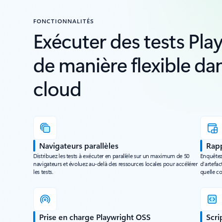
FONCTIONNALITÉS
Exécuter des tests Pla
de manière flexible dan
cloud
Navigateurs parallèles
Rap
Distribuez les tests à exécuter en parallèle sur un maximum de 50
Enquêtez 
navigateurs et évoluez au-delà des ressources locales pour accélérer
d’artefac
les tests.
quelle co
Prise en charge Playwright OSS
Scri