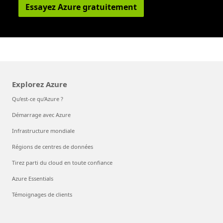
Essayez Azure gratuitement
Explorez Azure
Qu’est-ce qu’Azure ?
Démarrage avec Azure
Infrastructure mondiale
Régions de centres de données
Tirez parti du cloud en toute confiance
Azure Essentials
Témoignages de clients