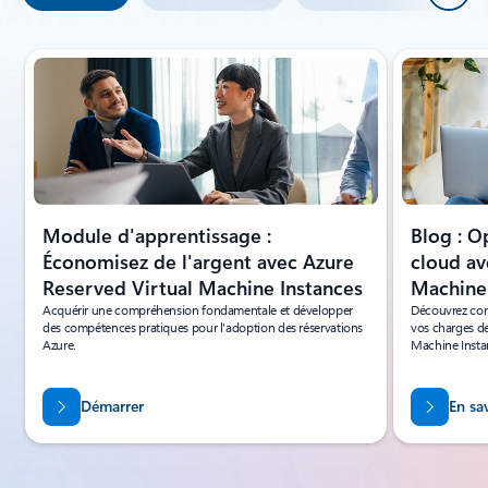
Affichage de la diapositive 1 de 4
Module d'apprentissage :
Blog : O
Économisez de l'argent avec Azure
cloud av
Reserved Virtual Machine Instances
Machine
Acquérir une compréhension fondamentale et développer
Découvrez comm
des compétences pratiques pour l'adoption des réservations
vos charges de
Azure.
Machine Insta
Démarrer
En sa