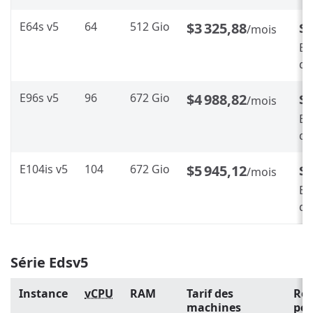
E64s v5
64
512 Gio
$3 325,88
$1
/mois
En
d’
E96s v5
96
672 Gio
$4 988,82
$2
/mois
En
d’
E104is v5
104
672 Gio
$5 945,12
$3
/mois
En
d’
Série Edsv5
Instance
vCPU
RAM
Tarif des
Rés
machines
pen