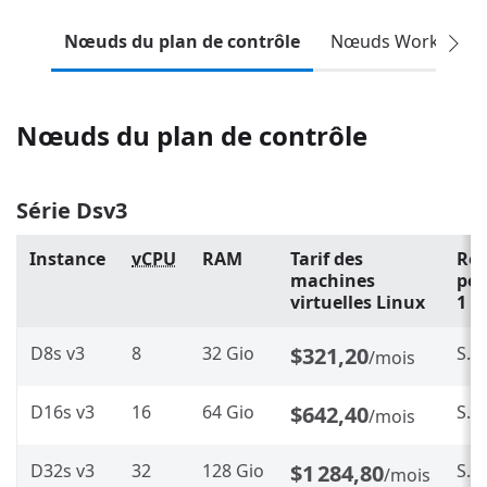
Nœuds du plan de contrôle
Nœuds Worker
Nœuds du plan de contrôle
Série Dsv3
Instance
vCPU
RAM
Tarif des
Rés
machines
pe
virtuelles Linux
1 a
D8s v3
8
32 Gio
$321,20
S.O.
/mois
D16s v3
16
64 Gio
$642,40
S.O.
/mois
D32s v3
32
128 Gio
$1 284,80
S.O.
/mois