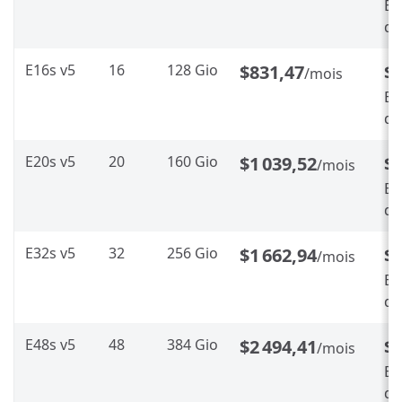
En
d’
E16s v5
16
128 Gio
$831,47
$
/mois
En
d’
E20s v5
20
160 Gio
$1 039,52
$
/mois
En
d’
E32s v5
32
256 Gio
$1 662,94
$
/mois
En
d’
E48s v5
48
384 Gio
$2 494,41
$1
/mois
En
d’