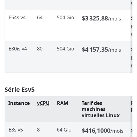
d’
E64s v4
64
504 Gio
$3 325,88
$1
/mois
En
d’
E80is v4
80
504 Gio
$4 157,35
$2
/mois
En
d’
Série Esv5
Instance
vCPU
RAM
Tarif des
Ré
machines
pe
virtuelles Linux
E8s v5
8
64 Gio
$416,1000
$
/mois