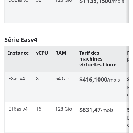
D32as v5
32
128 Gio
$1 135,1500
/mois
Série Easv4
Instance
vCPU
RAM
Tarif des
Ré
machines
pe
virtuelles Linux
E8as v4
8
64 Gio
$416,1000
$
/mois
En
d’
E16as v4
16
128 Gio
$831,47
$
/mois
En
d’