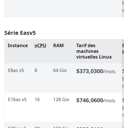
En
d’
Série Easv5
Instance
vCPU
RAM
Tarif des
Ré
machines
pe
virtuelles Linux
E8as v5
8
64 Gio
$373,0300
$
/mois
En
d’
E16as v5
16
128 Gio
$746,0600
$
/mois
En
d’