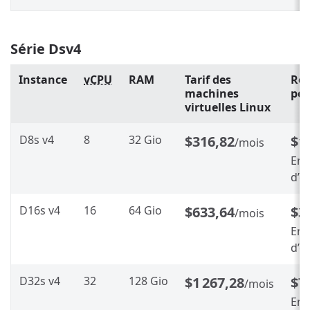
Série Dsv4
Instance
vCPU
RAM
Tarif des
Rés
machines
pen
virtuelles Linux
D8s v4
8
32 Gio
$316,82
$1
/mois
Env
d’é
D16s v4
16
64 Gio
$633,64
$3
/mois
Env
d’é
D32s v4
32
128 Gio
$1 267,28
$7
/mois
Env