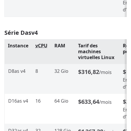
Env
d’é
Série Dasv4
Instance
vCPU
RAM
Tarif des
Rés
machines
pen
virtuelles Linux
D8as v4
8
32 Gio
$316,82
$1
/mois
Env
d’é
D16as v4
16
64 Gio
$633,64
$3
/mois
Env
d’é
D32as v4
32
128 Gio