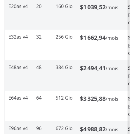
E20as v4
20
160 Gio
$1 039,52
$
/mois
En
d’
E32as v4
32
256 Gio
$1 662,94
$
/mois
En
d’
E48as v4
48
384 Gio
$2 494,41
$1
/mois
En
d’
E64as v4
64
512 Gio
$3 325,88
$1
/mois
En
d’
E96as v4
96
672 Gio
$4 988,82
$2
/mois