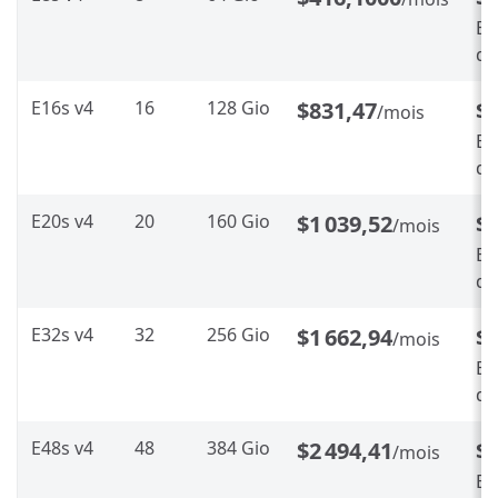
En
d’
E16s v4
16
128 Gio
$831,47
$
/mois
En
d’
E20s v4
20
160 Gio
$1 039,52
$
/mois
En
d’
E32s v4
32
256 Gio
$1 662,94
$
/mois
En
d’
E48s v4
48
384 Gio
$2 494,41
$1
/mois
En