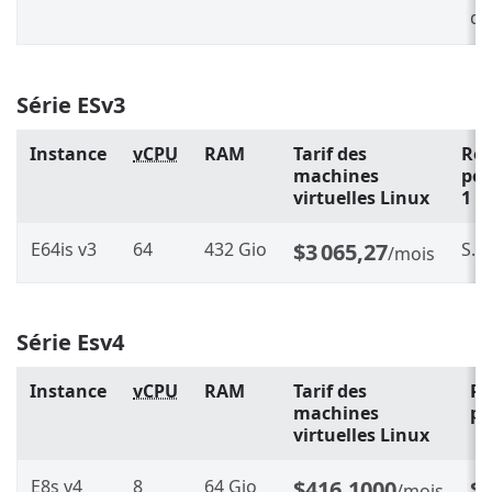
d’
Série ESv3
Instance
vCPU
RAM
Tarif des
Rés
machines
pe
virtuelles Linux
1 a
E64is v3
64
432 Gio
$3 065,27
S.O.
/mois
Série Esv4
Instance
vCPU
RAM
Tarif des
Ré
machines
pe
virtuelles Linux
E8s v4
8
64 Gio
$416,1000
$
/mois