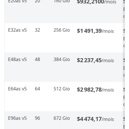
E20as v5
20
160 Gio
$932,2100
$
/mois
En
d’
E32as v5
32
256 Gio
$1 491,39
$
/mois
En
d’
E48as v5
48
384 Gio
$2 237,45
$1
/mois
En
d’
E64as v5
64
512 Gio
$2 982,78
$1
/mois
En
d’
E96as v5
96
672 Gio
$4 474,17
$2
/mois
En