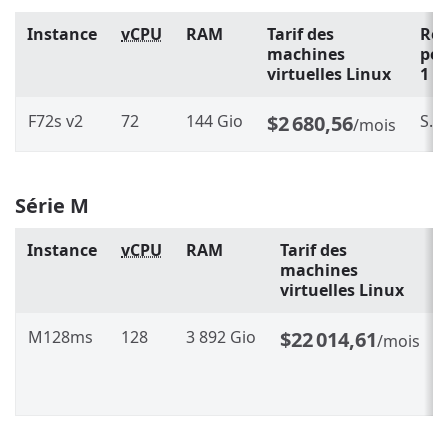
Instance
vCPU
RAM
Tarif des
Rés
machines
pe
virtuelles Linux
1 a
F72s v2
72
144 Gio
$2 680,56
S.O.
/mois
Série M
Instance
vCPU
RAM
Tarif des
machines
virtuelles Linux
M128ms
128
3 892 Gio
$22 014,61
/mois