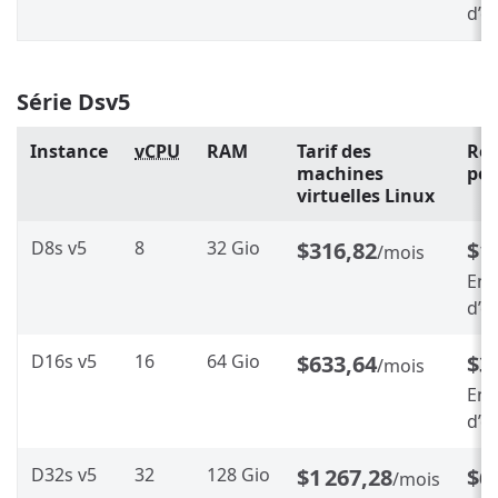
d’é
Série Dsv5
Instance
vCPU
RAM
Tarif des
Rés
machines
pen
virtuelles Linux
D8s v5
8
32 Gio
$316,82
$1
/mois
Env
d’é
D16s v5
16
64 Gio
$633,64
$3
/mois
Env
d’é
D32s v5
32
128 Gio
$1 267,28
$6
/mois