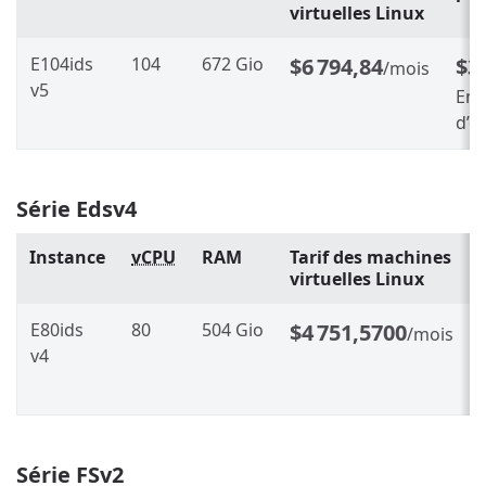
virtuelles Linux
E104ids
104
672 Gio
$6 794,84
$3
/mois
v5
Env
d’é
Série Edsv4
Instance
vCPU
RAM
Tarif des machines
virtuelles Linux
E80ids
80
504 Gio
$4 751,5700
/mois
v4
Série FSv2