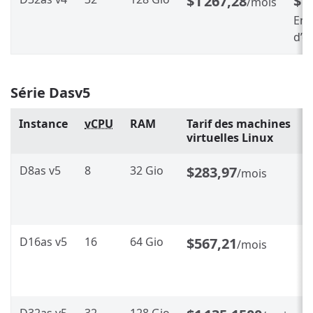
$1 267,28
$7
/mois
Env
d’é
Série Dasv5
Instance
vCPU
RAM
Tarif des machines
virtuelles Linux
D8as v5
8
32 Gio
$283,97
/mois
D16as v5
16
64 Gio
$567,21
/mois