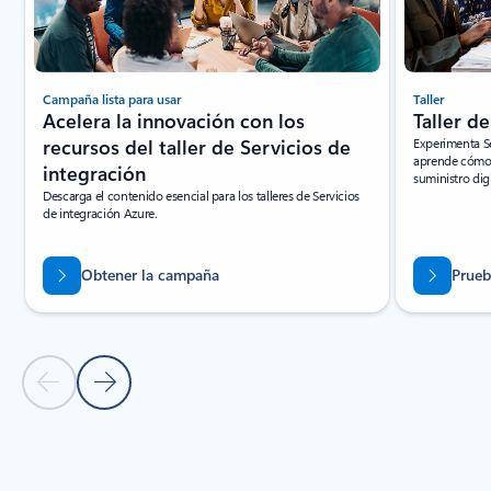
Campaña lista para usar
Taller
Acelera la innovación con los
Taller d
recursos del taller de Servicios de
Experimenta Se
aprende cómo 
integración
suministro dig
Descarga el contenido esencial para los talleres de Servicios
de integración Azure.
Obtener la campaña
Pruebe
Diapositiva anterior
Diapositiva siguiente
Volver a pestañas
Volver a RECURSOS: sección de la pestaña Partners