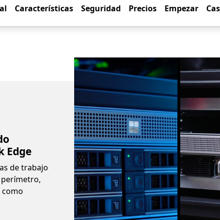
al
Características
Seguridad
Precios
Empezar
Cas
do
k Edge
as de trabajo
l perímetro,
e como