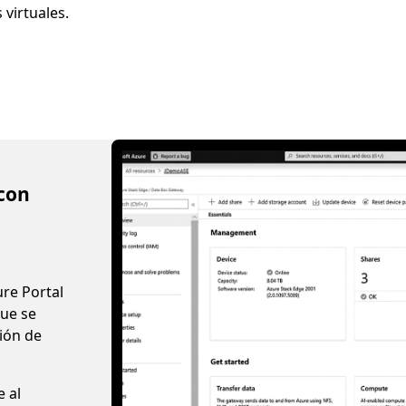
virtuales.
con
ure Portal
ue se
ión de
e al