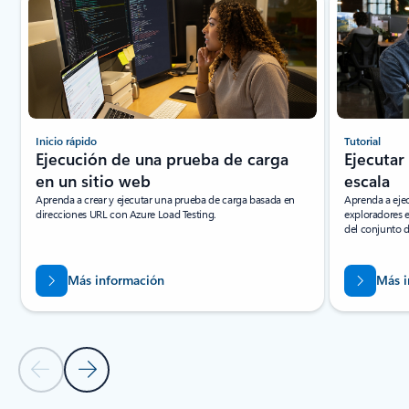
Inicio rápido
Tutorial
Ejecución de una prueba de carga
Ejecutar
en un sitio web
escala
Aprenda a crear y ejecutar una prueba de carga basada en
Aprenda a ejec
direcciones URL con Azure Load Testing.
exploradores e
del conjunto 
Más información
Más i
Diapositiva anterior
Diapositiva siguiente
Volver a las pestañas