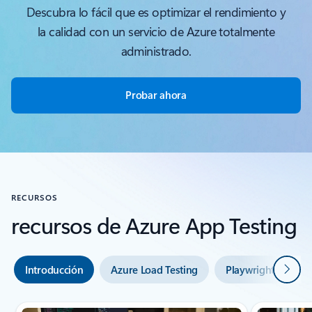
Descubra lo fácil que es optimizar el rendimiento y
la calidad con un servicio de Azure totalmente
administrado.
Probar ahora
RECURSOS
recursos de Azure App Testing
Siguie
Introducción
Azure Load Testing
Playwright Works
Mostrando diapositiva 1 de 3