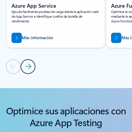
Azure App Service
Azure Fu
Ejecute fácilmente pruebas de carga desde la aplicación web
Optimice la co
de App Service e identifique cuellos de botella de
mediante la ej
rendimiento.
Azure Functio
Más información
Más i
Diapositiva anterior
Diapositiva siguiente
Volver a PRODUCTOS RELACIONADOS
Optimice sus aplicaciones con
Azure App Testing