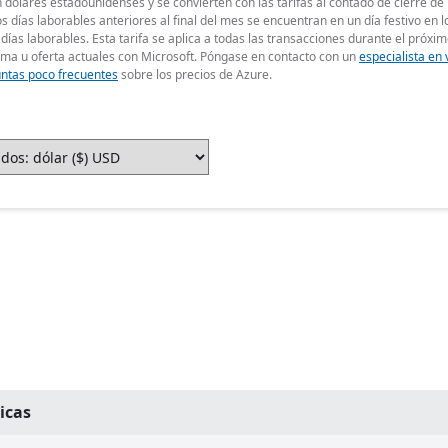
 dólares estadounidenses y se convierten con las tarifas al contado de cierre de
dos días laborables anteriores al final del mes se encuentran en un día festivo en 
días laborables. Esta tarifa se aplica a todas las transacciones durante el próxim
ama u oferta actuales con Microsoft. Póngase en contacto con un
especialista en
ntas poco frecuentes
sobre los precios de Azure.
icas