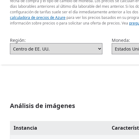
fecha de compra y el tipo de cambio de moneda. Los precios se calculan en
días laborables anteriores al último día laborable del mes anterior. Si los 
configuración de tarifas suele ser el día inmediatamente anterior a los dos 
calculadora de precios de Azure
para ver los precios basados en su progr
información sobre precios o para solicitar una oferta de precios. Vea
pregu
Región:
Moneda:
Análisis de imágenes
Instancia
Característ