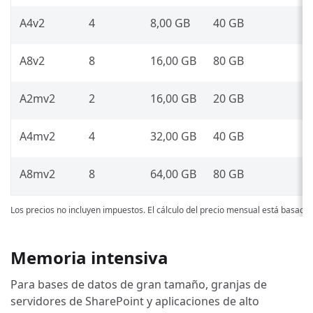
A4v2
4
8,00 GB
40 GB
A8v2
8
16,00 GB
80 GB
A2mv2
2
16,00 GB
20 GB
A4mv2
4
32,00 GB
40 GB
A8mv2
8
64,00 GB
80 GB
Los precios no incluyen impuestos. El cálculo del precio mensual está basado
Memoria intensiva
Para bases de datos de gran tamaño, granjas de
servidores de SharePoint y aplicaciones de alto