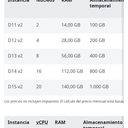
Instancia
Núcleos
RAM
Almacenamient
temporal
D11 v2
2
14,00 GB
100 GB
D12 v2
4
28,00 GB
200 GB
D13 v2
8
56,00 GB
400 GB
D14 v2
16
112,00 GB
800 GB
D15 v2
20
140,00 GB
1.000 GB
Los precios no incluyen impuestos. El cálculo del precio mensual está basado
Instancia
vCPU
RAM
Almacenamiento