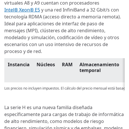
virtuales A8 y A9 cuentan con procesadores
Intel® Xeon® E5
y una red InfiniBand a 32 Gbit/s con
tecnología RDMA (acceso directo a memoria remota).
Ideal para aplicaciones de interfaz de paso de
mensajes (MPI), clústeres de alto rendimiento,
modelado y simulación, codificación de vídeo y otros
escenarios con un uso intensivo de recursos de
proceso y de red.
Instancia
Núcleos
RAM
Almacenamiento
P
temporal
p
u
Los precios no incluyen impuestos. El cálculo del precio mensual está basado
La serie H es una nueva familia diseñada
específicamente para cargas de trabajo de informática
de alto rendimiento, como modelos de riesgo
financiero, simulación sísmica y de embalses, modelos