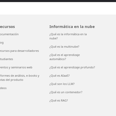
ecursos
Informática en la nube
ocumentación
¿Qué es la informática en la
nube?
log
¿Qué es la multinube?
ecursos para desarrolladores
¿Qué es el aprendizaje
studiantes
automático?
ventos y seminarios web
¿Qué es el aprendizaje profundo?
nformes de análisis, e-books y
¿Qué es AIaaS?
otas del producto
¿Qué son los LLM?
ídeos
¿Qué es un contenedor?
¿Qué es RAG?