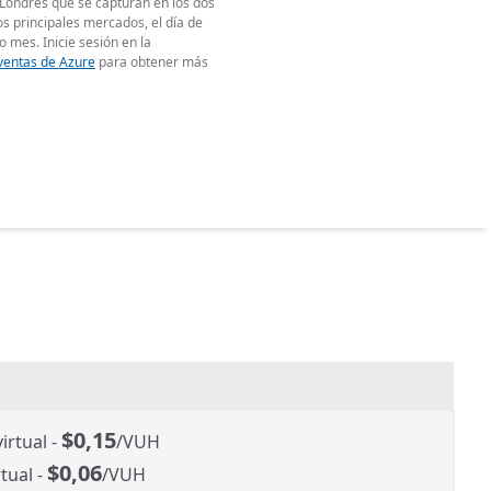
 Londres que se capturan en los dos
los principales mercados, el día de
o mes. Inicie sesión en la
 ventas de Azure
para obtener más
$0,15
irtual -
/VUH
$0,06
tual -
/VUH