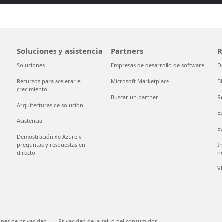
Soluciones y asistencia
Partners
R
Soluciones
Empresas de desarrollo de software
D
Recursos para acelerar el
Microsoft Marketplace
B
crecimiento
Buscar un partner
R
Arquitecturas de solución
E
Asistencia
E
Demostración de Azure y
preguntas y respuestas en
I
directo
n
V
ones de privacidad
Privacidad de la salud del consumidor