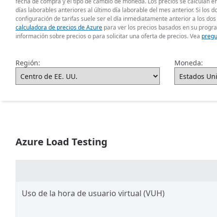
fecha de compra y el tipo de cambio de moneda. Los precios se calculan en
días laborables anteriores al último día laborable del mes anterior. Si los 
configuración de tarifas suele ser el día inmediatamente anterior a los dos 
calculadora de precios de Azure
para ver los precios basados en su progr
información sobre precios o para solicitar una oferta de precios. Vea
pregu
Región:
Moneda:
Azure Load Testing
Uso de la hora de usuario virtual (VUH)