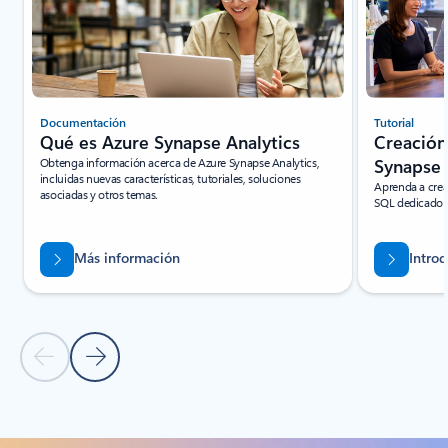
Documentación
Tutorial
Qué es Azure Synapse Analytics
Creación
Obtenga información acerca de Azure Synapse Analytics,
Synapse
incluidas nuevas características, tutoriales, soluciones
Aprenda a crea
asociadas y otros temas.
SQL dedicado y
Más información
Intro
Diapositiva anterior: sección de la pestaña Inicios rápidos y
Siguiente diapositiva: sección de la pestaña Inicios 
Volver a Recursos: sección de la pestaña Inicios rápidos y tutoriales