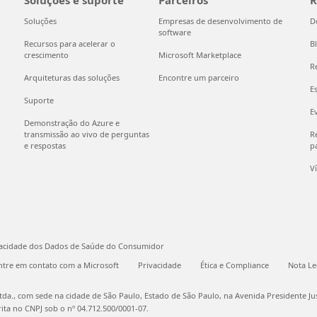
Soluções e suporte
Parceiros
R
Soluções
Empresas de desenvolvimento de
D
software
Recursos para acelerar o
B
crescimento
Microsoft Marketplace
R
Arquiteturas das soluções
Encontre um parceiro
E
Suporte
E
Demonstração do Azure e
transmissão ao vivo de perguntas
Re
e respostas
pa
V
vacidade dos Dados de Saúde do Consumidor
ntre em contato com a Microsoft
Privacidade
Ética e Compliance
Nota Le
a., com sede na cidade de São Paulo, Estado de São Paulo, na Avenida Presidente Jusc
ita no CNPJ sob o nº 04.712.500/0001-07.