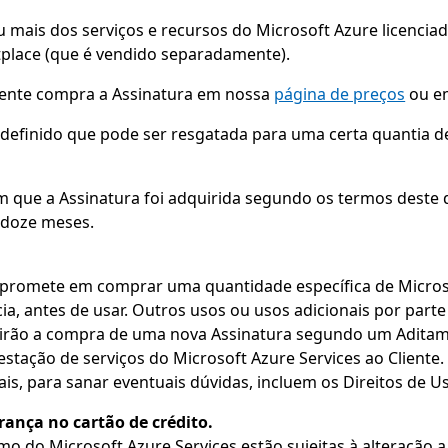
u mais dos serviços e recursos do Microsoft Azure licencia
tplace (que é vendido separadamente).
Cliente compra a Assinatura em nossa
página de preços
ou em
or definido que pode ser resgatada para uma certa quantia 
em que a Assinatura foi adquirida segundo os termos deste 
 doze meses.
ompromete em comprar uma quantidade específica de Micro
a, antes de usar. Outros usos ou usos adicionais por parte
igirão a compra de uma nova Assinatura segundo um Aditam
estação de serviços do Microsoft Azure Services ao Cliente.
ais, para sanar eventuais dúvidas, incluem os Direitos de U
ança no cartão de crédito.
o do Microsoft Azure Services estão sujeitas à alteração