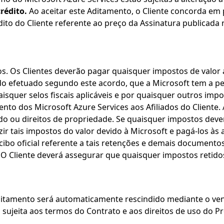
rédito.
Ao aceitar este Aditamento, o Cliente concorda em p
dito do Cliente referente ao preço da Assinatura publicad
s. Os Clientes deverão pagar quaisquer impostos de valor
do efetuado segundo este acordo, que a Microsoft tem a per
uaisquer selos fiscais aplicáveis e por quaisquer outros imp
nto dos Microsoft Azure Services aos Afiliados do Cliente.
o ou direitos de propriedade. Se quaisquer impostos deve
r tais impostos do valor devido à Microsoft e pagá-los às a
ibo oficial referente a tais retenções e demais documentos r
. O Cliente deverá assegurar que quaisquer impostos retid
itamento será automaticamente rescindido mediante o ven
ujeita aos termos do Contrato e aos direitos de uso do P