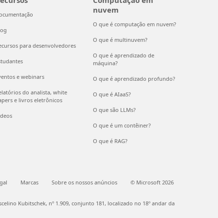
ecursos
Computação em
nuvem
ocumentação
O que é computação em nuvem?
log
O que é multinuvem?
ecursos para desenvolvedores
O que é aprendizado de
studantes
máquina?
ventos e webinars
O que é aprendizado profundo?
latórios do analista, white
O que é AIaaS?
pers e livros eletrônicos
O que são LLMs?
ídeos
O que é um contêiner?
O que é RAG?
gal
Marcas
Sobre os nossos anúncios
© Microsoft 2026
elino Kubitschek, nº 1.909, conjunto 181, localizado no 18º andar da