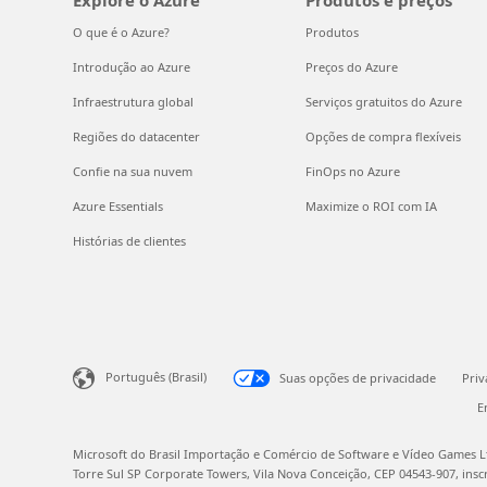
Explore o Azure
Produtos e preços
O que é o Azure?
Produtos
Introdução ao Azure
Preços do Azure
Infraestrutura global
Serviços gratuitos do Azure
Regiões do datacenter
Opções de compra flexíveis
Confie na sua nuvem
FinOps no Azure
Azure Essentials
Maximize o ROI com IA
Histórias de clientes
Português (Brasil)
Suas opções de privacidade
Pri
E
Microsoft do Brasil Importação e Comércio de Software e Vídeo Games Ltd
Torre Sul SP Corporate Towers, Vila Nova Conceição, CEP 04543-907, inscr