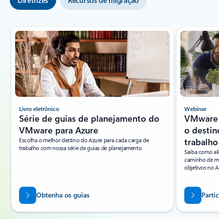
Diretrizes
Recursos de migração
Slide {0} {1} indicador
Livro eletrônico
Webinar
Série de guias de planejamento do
VMware 
VMware para Azure
o destin
Escolha o melhor destino do Azure para cada carga de
trabalho
trabalho com nossa série de guias de planejamento.
Saiba como al
caminho de mo
objetivos no A
Obtenha os guias
Parti