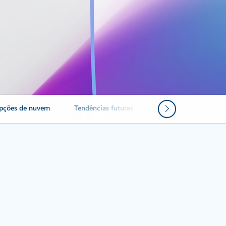
opções de nuvem
Tendências futuras
Recursos
Perg