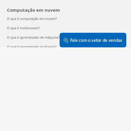
Computação em nuvem
O que é computação em nuvem?
O que é multinuvem?
O que é aprendizado de máquina?
Fale com o setor de vendas
O que é aprendizado profundo?
O que é AIaaS?
O que são LLMs?
O que é um contêiner?
O que é RAG?
Português (Brasil)
Suas opções de privacidade
Privacidade dos Dados de Saúde do Consumidor