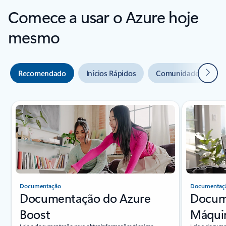
Comece a usar o Azure hoje
mesmo
Próxi
Recomendado
Inícios Rápidos
Comunidade e supor
Documentação
Documentaç
Documentação do Azure
Docum
Boost
Máquin
Leia a documentação para obter informações técnicas
Leia a docume