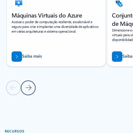
Máquinas Virtuais do Azure
Conjunt
Acesse o poder de computação resiliente, escalonável e
de Máqu
seguro para criar e implantar uma diversidade de aplicativos
Dimensione e 
em várias arquiteturas e sistema operacional.
virtuais para 
disponibilidad
Saiba mais
Saiba
Slide Anterior
Próximo Slide
Voltar para a seção PRODUTOS RELACIONADOS
RECURSOS