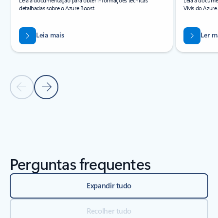
detalhadas sobre o Azure Boost.
VMs do Azure
Leia mais
Ler m
Slide anterior
Próximo slide
Voltar às guias
Voltar aos controles de navegação do carrossel
Perguntas frequentes
Expandir tudo
Recolher tudo