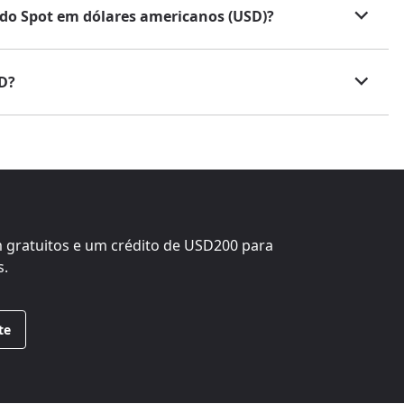
 do Spot em dólares americanos (USD)?
D?
 gratuitos e um crédito de
USD200
para
s.
te