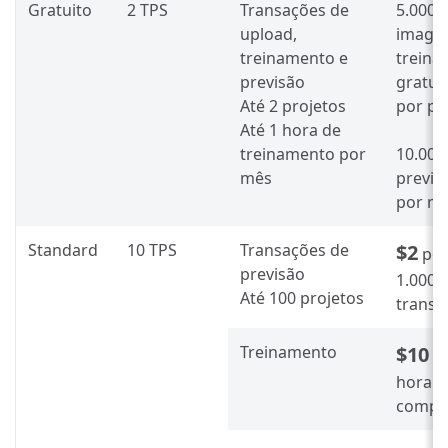
Gratuito
2 TPS
Transações de
5.000
upload,
image
treinamento e
treina
previsão
gratui
Até 2 projetos
por pr
Até 1 hora de
treinamento por
10.000
mês
previs
por m
Standard
10 TPS
Transações de
$2
po
previsão
1.000
Até 100 projetos
transa
Treinamento
$10
p
hora d
compu