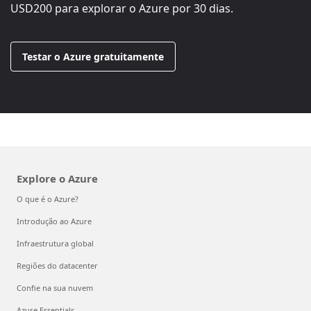
USD200
para explorar o Azure por 30 dias.
Testar o Azure gratuitamente
Explore o Azure
O que é o Azure?
Introdução ao Azure
Infraestrutura global
Regiões do datacenter
Confie na sua nuvem
Azure Essentials