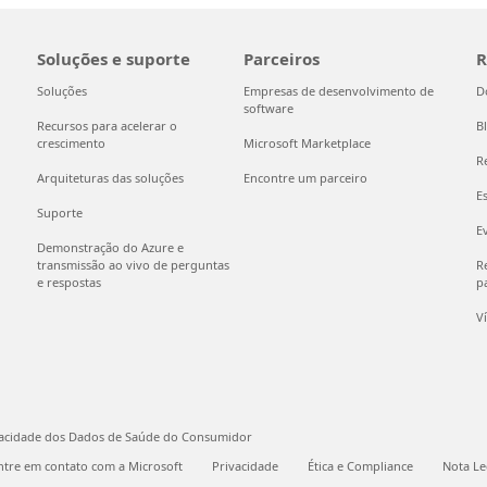
Soluções e suporte
Parceiros
R
Soluções
Empresas de desenvolvimento de
D
software
Recursos para acelerar o
B
crescimento
Microsoft Marketplace
R
Arquiteturas das soluções
Encontre um parceiro
E
Suporte
E
Demonstração do Azure e
transmissão ao vivo de perguntas
Re
e respostas
pa
V
vacidade dos Dados de Saúde do Consumidor
ntre em contato com a Microsoft
Privacidade
Ética e Compliance
Nota Le