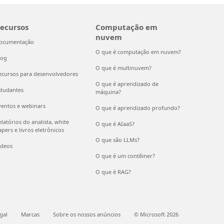
ecursos
Computação em
nuvem
ocumentação
O que é computação em nuvem?
log
O que é multinuvem?
ecursos para desenvolvedores
O que é aprendizado de
studantes
máquina?
ventos e webinars
O que é aprendizado profundo?
latórios do analista, white
O que é AIaaS?
pers e livros eletrônicos
O que são LLMs?
ídeos
O que é um contêiner?
O que é RAG?
gal
Marcas
Sobre os nossos anúncios
© Microsoft 2026