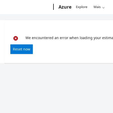
Microsoft
Azure
Explore
Mais
We encountered an error when loading your estimate
Reset now