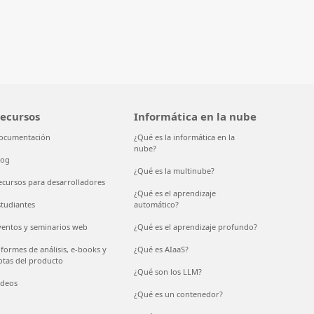
ecursos
Informática en la nube
ocumentación
¿Qué es la informática en la
nube?
log
¿Qué es la multinube?
ecursos para desarrolladores
¿Qué es el aprendizaje
studiantes
automático?
ventos y seminarios web
¿Qué es el aprendizaje profundo?
nformes de análisis, e-books y
¿Qué es AIaaS?
otas del producto
¿Qué son los LLM?
ídeos
¿Qué es un contenedor?