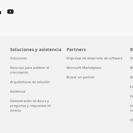
Soluciones y asistencia
Partners
R
Soluciones
Empresas de desarrollo de software
D
Recursos para acelerar el
Microsoft Marketplace
B
crecimiento
Buscar un partner
R
Arquitecturas de solución
E
Asistencia
E
Demostración de Azure y
preguntas y respuestas en
I
directo
n
V