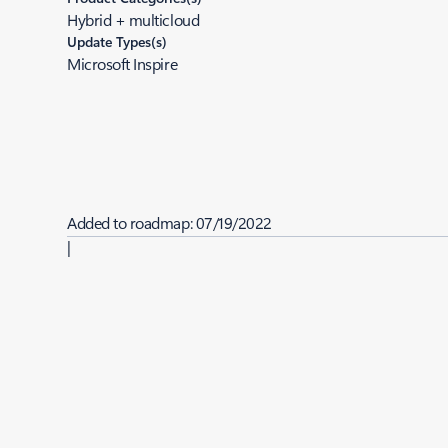
Hybrid + multicloud
Update Types(s)
Microsoft Inspire
Added to roadmap:
07/19/2022
|
Last modified:
07/19/2022
Share