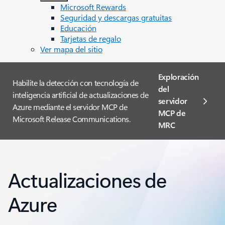
Microsoft Rewards
Seguridad y descargas gratuitas
Educación
Tarjetas de regalo
Ver mapa del sitio
Exploración
Habilite la detección con tecnología de
del
inteligencia artificial de actualizaciones de
servidor
Azure mediante el servidor MCP de
MCP de
Microsoft Release Communications.
MRC
Actualizaciones de
Azure