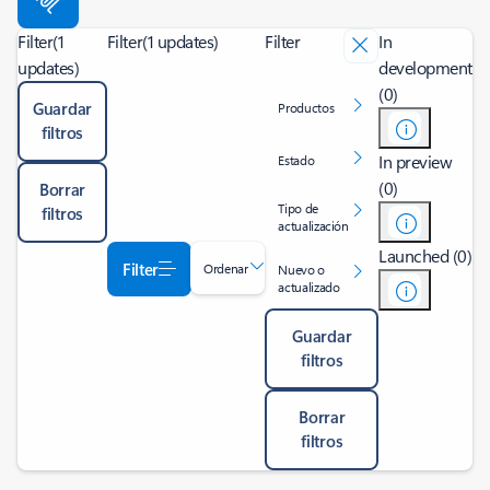
Filter
(1
Filter
(1 updates)
Filter
In
updates)
development
(0)
Guardar
Productos
filtros
In preview
Estado
(0)
Borrar
Tipo de
filtros
actualización
Launched (0)
Filter
Ordenar
Nuevo o
actualizado
Guardar
filtros
Borrar
filtros