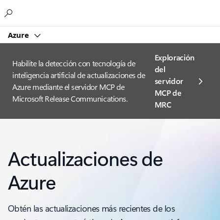
Microsoft
Azure
Exploración
Habilite la detección con tecnología de
del
inteligencia artificial de actualizaciones de
servidor
Azure mediante el servidor MCP de
MCP de
Microsoft Release Communications.
MRC
Actualizaciones de
Azure
Obtén las actualizaciones más recientes de los