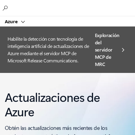
Microsoft
Azure
Exploración
Habilite la detección con tecnología de
del
inteligencia artificial de actualizaciones de
servidor
Azure mediante el servidor MCP de
MCP de
Microsoft Release Communications.
MRC
Actualizaciones de
Azure
Obtén las actualizaciones más recientes de los