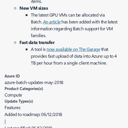
items.
New VM sizes
The latest GPU VMs can be allocated via
Batch.
An article
has been added with the latest
information regarding Batch support for VM
families.
Fast data transfer
A tool is
now available on The Garage
that
provides fast upload of data into Azure: up to 4
TB per hour from a single client machine.
Azure ID
azure-batch-updates-may-2018
Product Categories(s)
Compute
Update Types(s)
Features
Added to roadmap:
06/12/2018
|
Last modified:
06/12/2018