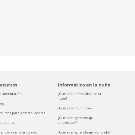
ecursos
Informática en la nube
ocumentación
¿Qué es la informática en la
nube?
log
¿Qué es la multinube?
ecursos para desarrolladores
¿Qué es el aprendizaje
studiantes
automático?
ventos y seminarios web
¿Qué es el aprendizaje profundo?