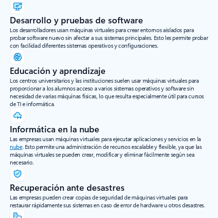
Desarrollo y pruebas de software
Los desarrolladores usan máquinas virtuales para crear entornos aislados para
probar software nuevo sin afectar a sus sistemas principales. Esto les permite probar
con facilidad diferentes sistemas operativos y configuraciones.
Educación y aprendizaje
Los centros universitarios y las instituciones suelen usar máquinas virtuales para
proporcionar a los alumnos acceso a varios sistemas operativos y software sin
necesidad de varias máquinas físicas, lo que resulta especialmente útil para cursos
de TI e informática.
Informática en la nube
Las empresas usan máquinas virtuales para ejecutar aplicaciones y servicios en la
nube
. Esto permite una administración de recursos escalable y flexible, ya que las
máquinas virtuales se pueden crear, modificar y eliminar fácilmente según sea
necesario.
Recuperación ante desastres
Las empresas pueden crear copias de seguridad de máquinas virtuales para
restaurar rápidamente sus sistemas en caso de error de hardware u otros desastres.