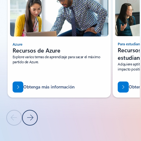
Para estudian
Azure
Recursos
Recursos de Azure
estudian
Explore varios temas de aprendizaje para sacar el máximo
partido de Azure.
Adquiere aptit
impacto positi
Obtenga más información
Obten
Diapositiva anterior
Diapositiva siguiente