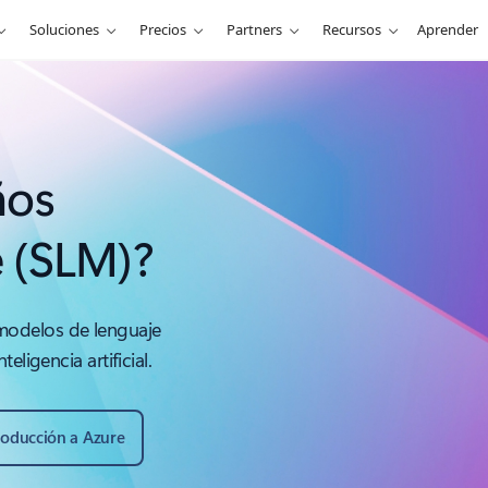
Soluciones
Precios
Partners
Recursos
Aprender
ños
e (SLM)?
odelos de lenguaje
eligencia artificial.
roducción a Azure