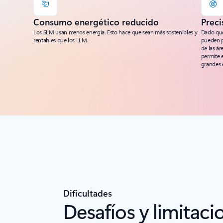
Consumo energético reducido
Preci
Los SLM usan menos energía. Esto hace que sean más sostenibles y
Dado que
rentables que los LLM.
pueden p
de las ár
permite 
grandes 
Dificultades
Desafíos y limitac