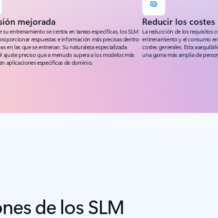
sión mejorada
Reducir los costes
 su entrenamiento se centra en tareas específicas, los SLM
La reducción de los requisitos 
roporcionar respuestas e información más precisas dentro
entrenamiento y el consumo ene
eas en las que se entrenan. Su naturaleza especializada
costes generales. Esta asequibi
el ajuste preciso que a menudo supera a los modelos más
una gama más amplia de person
en aplicaciones específicas de dominio.
iones de los SLM