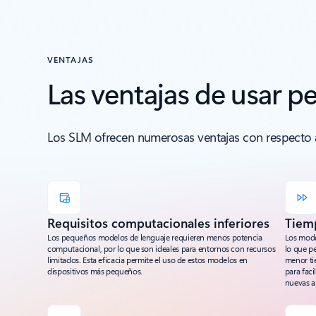
VENTAJAS
Las ventajas de usar 
Los SLM ofrecen numerosas ventajas con respecto 
Requisitos computacionales inferiores
Tiem
Los pequeños modelos de lenguaje requieren menos potencia
Los mode
computacional, por lo que son ideales para entornos con recursos
lo que pe
limitados. Esta eficacia permite el uso de estos modelos en
menor ti
dispositivos más pequeños.
para fac
nuevas a