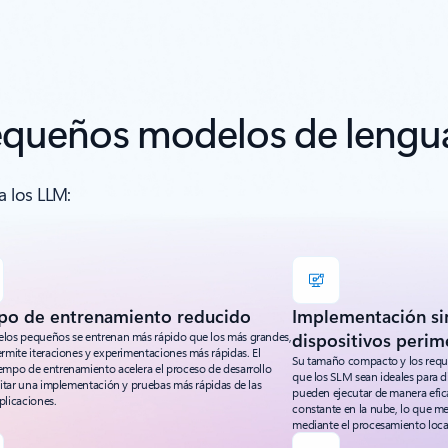
pequeños modelos de lengu
a los LLM:
po de entrenamiento reducido
Implementación si
los pequeños se entrenan más rápido que los más grandes,
dispositivos perim
rmite iteraciones y experimentaciones más rápidas. El
Su tamaño compacto y los requi
empo de entrenamiento acelera el proceso de desarrollo
que los SLM sean ideales para d
ilitar una implementación y pruebas más rápidas de las
pueden ejecutar de manera efic
plicaciones.
constante en la nube, lo que mej
mediante el procesamiento local