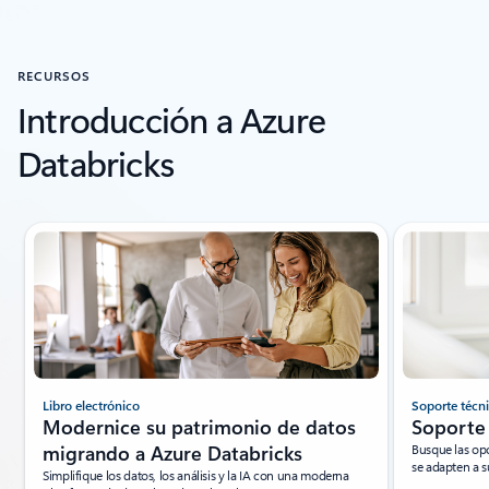
Volver a la sección CASOS DE CLIENTES
RECURSOS
Introducción a Azure
Databricks
Mostrando diapositiva 1 de 5
Libro electrónico
Soporte técn
Modernice su patrimonio de datos
Soporte 
migrando a Azure Databricks
Busque las op
se adapten a s
Simplifique los datos, los análisis y la IA con una moderna