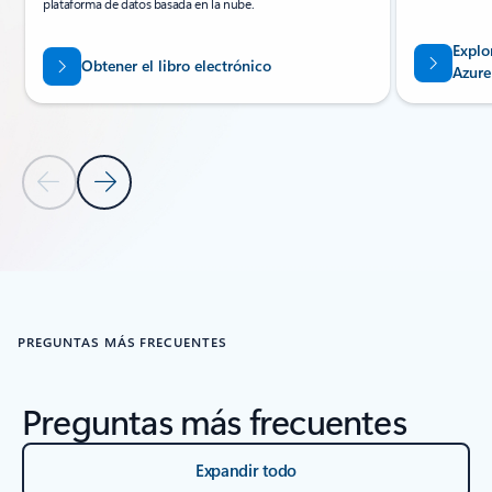
plataforma de datos basada en la nube.
Explo
Obtener el libro electrónico
Azure
Diapositiva anterior
Diapositiva siguiente
Volver a la sección del carrusel RECURSOS
PREGUNTAS MÁS FRECUENTES
Preguntas más frecuentes
Expandir todo