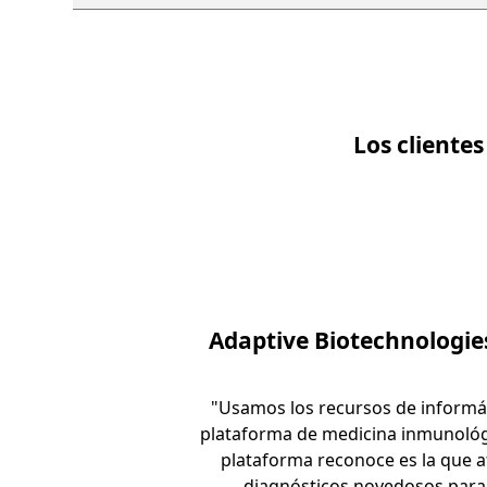
Los cliente
Diapositiva %{start} de %{total}. %{slideTitle}
Adaptive Biotechnologie
"Usamos los recursos de informát
plataforma de medicina inmunológi
plataforma reconoce es la que a
diagnósticos novedosos para 