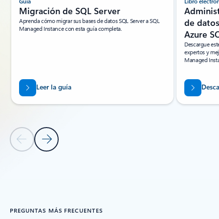
Guía
Libro electró
Migración de SQL Server
Administ
Aprenda cómo migrar sus bases de datos SQL Server a SQL
de datos
Managed Instance con esta guía completa.
Azure S
Descargue este
expertos y mej
Managed Inst
Leer la guía
Desca
Diapositiva anterior
Siguiente diapositiva
Volver a pestañas
Volver a RECURSOS: sección de la pestaña Informes de analistas
PREGUNTAS MÁS FRECUENTES