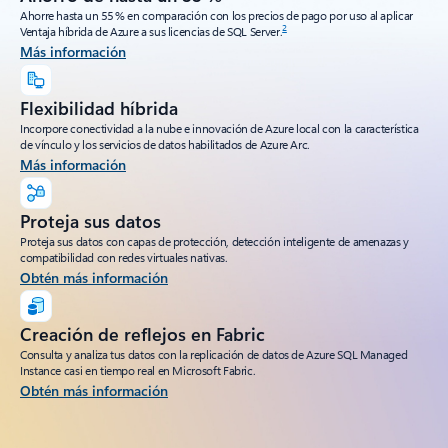
Ahorre hasta un 55 % en comparación con los precios de pago por uso al aplicar
2
Ventaja híbrida de Azure a sus licencias de SQL Server.
Más información
Flexibilidad híbrida
Incorpore conectividad a la nube e innovación de Azure local con la característica
de vínculo y los servicios de datos habilitados de Azure Arc.
Más información
Proteja sus datos
Proteja sus datos con capas de protección, detección inteligente de amenazas y
compatibilidad con redes virtuales nativas.
Obtén más información
Creación de reflejos en Fabric
Consulta y analiza tus datos con la replicación de datos de Azure SQL Managed
Instance casi en tiempo real en Microsoft Fabric.
Obtén más información