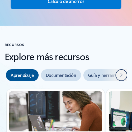
Cálculo de ahorros
RECURSOS
Explore más recursos
Siguie
Aprendizaje
Documentación
Guía y herramientas
Mostrando diapositiva 1 de 3