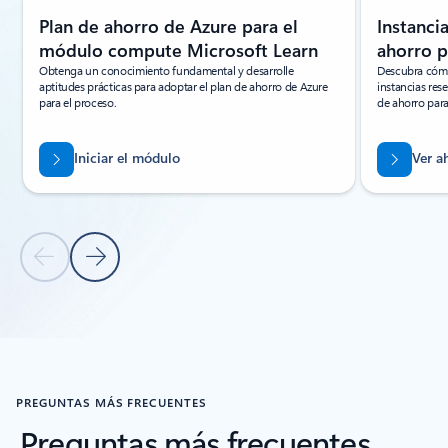
Plan de ahorro de Azure para el
Instanci
módulo compute Microsoft Learn
ahorro p
Obtenga un conocimiento fundamental y desarrolle
Descubra cómo
aptitudes prácticas para adoptar el plan de ahorro de Azure
instancias res
para el proceso.
de ahorro para
Iniciar el módulo
Ver a
Diapositiva anterior
Diapositiva siguiente
Volver a pestañas
Volver al carrusel de aprendizaje online
PREGUNTAS MÁS FRECUENTES
Preguntas más frecuentes