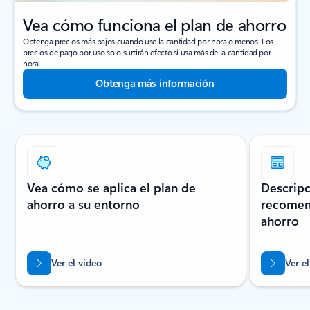
Vea cómo funciona el plan de ahorro
Obtenga precios más bajos cuando use la cantidad por hora o menos. Los
precios de pago por uso solo surtirán efecto si usa más de la cantidad por
hora.
Obtenga más información
Mostrando diapositiva 1 de 2
Vea cómo se aplica el plan de
Descripc
ahorro a su entorno
recomen
ahorro
Ver el vídeo
Ver e