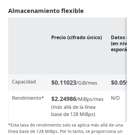
Almacenamiento flexible
A
Precio (cifrado único)
Datos en 
(en nivel 
esporádic
Capacidad
$0.11023
$0.0598
/GiB/mes
Rendimiento*
$2.24986
N/D
/MiBps/mes
(más allá de la línea
base de 128 MiBps)
*Esta tasa de rendimiento solo se aplica más allá de una
línea base de 128 MiBps. Por lo tanto, se proporciona un