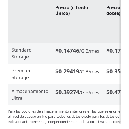
Precio (cifrado
Precio (ci
único)
doble)
Standard
$0.14746
$0.1752
/GiB/mes
Storage
Premium
$0.29419
$0.3504
/GiB/mes
Storage
Almacenamiento
$0.39274
$0.4745
/GiB/mes
Ultra
Para las opciones de almacenamiento anteriores en las que se enumeran los p
el nivel de acceso en frío para todos los datos o solo para los datos de inst
indicado anteriormente, independientemente de la directiva seleccionada.