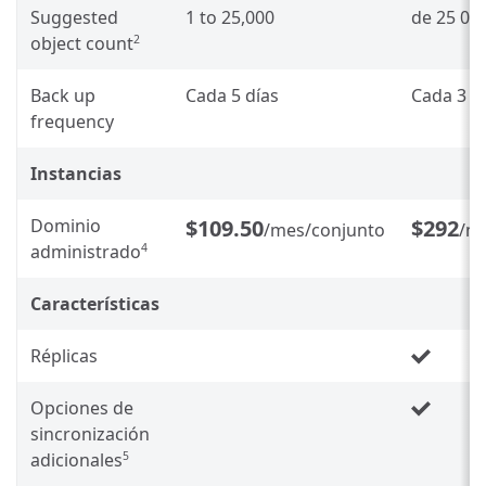
Suggested
1 to 25,000
de 25 00
object count
2
Back up
Cada 5 días
Cada 3 d
frequency
Instancias
Dominio
$109.50
$292
/mes/conjunto
/m
administrado
4
Características
Réplicas
Opciones de
sincronización
adicionales
5