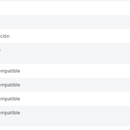
ición
e
ompatible
ompatible
ompatible
ompatible