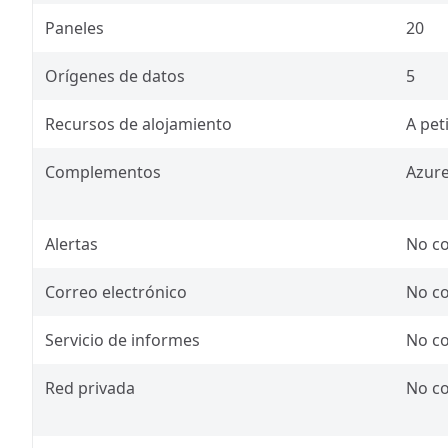
Paneles
20
Orígenes de datos
5
Recursos de alojamiento
A pet
Complementos
Azur
Alertas
No c
Correo electrónico
No c
Servicio de informes
No c
Red privada
No c