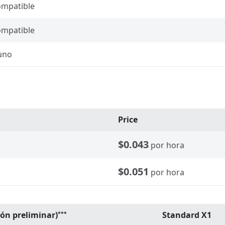
ompatible
ompatible
uno
Price
$0.043
por hora
$0.051
por hora
ión preliminar)
Standard X1
***