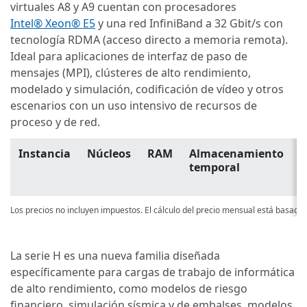
virtuales A8 y A9 cuentan con procesadores
Intel® Xeon® E5
y una red InfiniBand a 32 Gbit/s con
tecnología RDMA (acceso directo a memoria remota).
Ideal para aplicaciones de interfaz de paso de
mensajes (MPI), clústeres de alto rendimiento,
modelado y simulación, codificación de vídeo y otros
escenarios con un uso intensivo de recursos de
proceso y de red.
Instancia
Núcleos
RAM
Almacenamiento
P
temporal
p
u
Los precios no incluyen impuestos. El cálculo del precio mensual está basado
La serie H es una nueva familia diseñada
específicamente para cargas de trabajo de informática
de alto rendimiento, como modelos de riesgo
financiero, simulación sísmica y de embalses, modelos