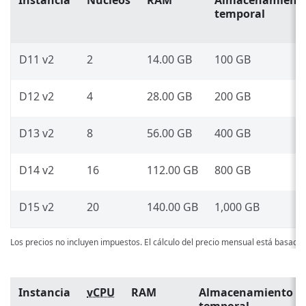
Instancia
Núcleos
RAM
Almacenamient
temporal
D11 v2
2
14.00 GB
100 GB
D12 v2
4
28.00 GB
200 GB
D13 v2
8
56.00 GB
400 GB
D14 v2
16
112.00 GB
800 GB
D15 v2
20
140.00 GB
1,000 GB
Los precios no incluyen impuestos. El cálculo del precio mensual está basado
Instancia
vCPU
RAM
Almacenamiento