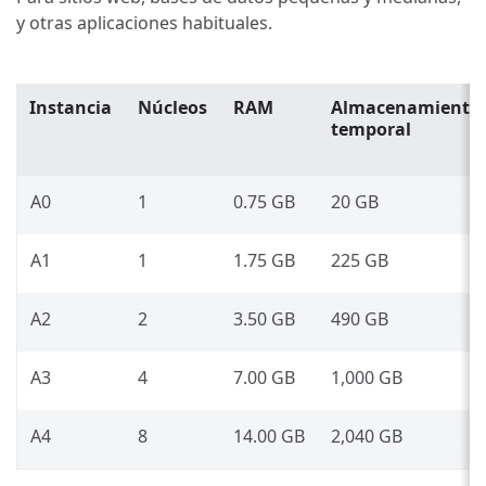
y otras aplicaciones habituales.
Instancia
Núcleos
RAM
Almacenamiento
temporal
A0
1
0.75 GB
20 GB
A1
1
1.75 GB
225 GB
A2
2
3.50 GB
490 GB
A3
4
7.00 GB
1,000 GB
A4
8
14.00 GB
2,040 GB