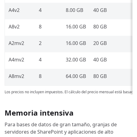
A4v2
4
8.00 GB
40 GB
A8v2
8
16.00 GB
80 GB
A2mv2
2
16.00 GB
20 GB
A4mv2
4
32.00 GB
40 GB
A8mv2
8
64.00 GB
80 GB
Los precios no incluyen impuestos. El cálculo del precio mensual está basado
Memoria intensiva
Para bases de datos de gran tamaño, granjas de
servidores de SharePoint y aplicaciones de alto