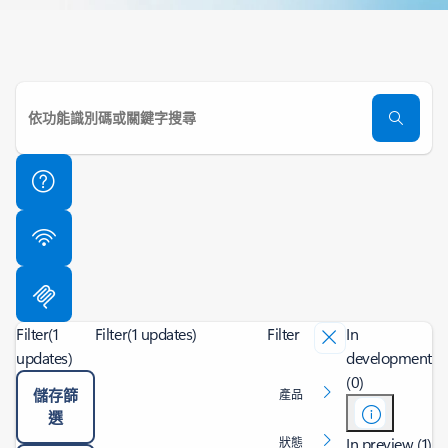
Filter
(1
Filter
(1 updates)
Filter
In
updates)
development
(0)
儲存篩
產品
選
In preview (1)
狀態