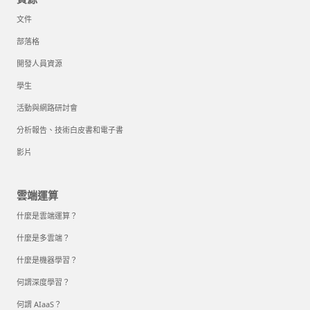
文件
部落格
開發人員資源
學生
活動與網路研討會
分析報告、技術白皮書和電子書
影片
雲端運算
什麼是雲端運算？
什麼是多雲端？
什麼是機器學習？
何謂深度學習？
何謂 AIaaS？