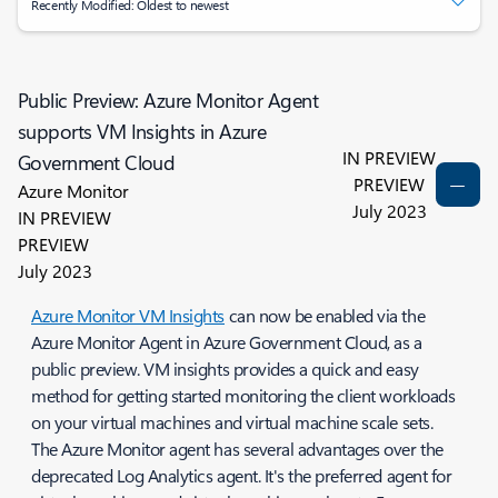
Recently Modified: Oldest to newest
Public Preview: Azure Monitor Agent
supports VM Insights in Azure
IN PREVIEW
Government Cloud
PREVIEW
Azure Monitor
July 2023
IN PREVIEW
PREVIEW
July 2023
Azure Monitor VM Insights
can now be enabled via the
Azure Monitor Agent in Azure Government Cloud, as a
public preview. VM insights provides a quick and easy
method for getting started monitoring the client workloads
on your virtual machines and virtual machine scale sets.
The Azure Monitor agent has several advantages over the
deprecated Log Analytics agent. It's the preferred agent for