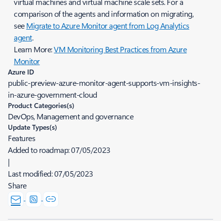
virtual machines and virtual machine scale sets. For a
comparison of the agents and information on migrating,
see
Migrate to Azure Monitor agent from Log Analytics
agent
.
Learn More:
VM Monitoring Best Practices from Azure
Monitor
Azure ID
public-preview-azure-monitor-agent-supports-vm-insights-
in-azure-government-cloud
Product Categories(s)
DevOps, Management and governance
Update Types(s)
Features
Added to roadmap:
07/05/2023
|
Last modified:
07/05/2023
Share