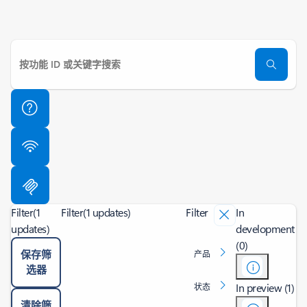
Filter
(1
Filter
(1 updates)
Filter
In
updates)
development
(0)
保存筛
产品
选器
In preview (1)
状态
清除筛