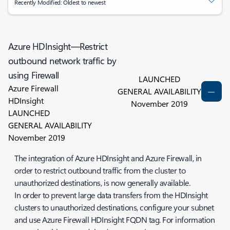
Recently Modified: Oldest to newest
Azure HDInsight—Restrict
outbound network traffic by
using Firewall
LAUNCHED
Azure Firewall
GENERAL AVAILABILITY
HDInsight
November 2019
LAUNCHED
GENERAL AVAILABILITY
November 2019
The integration of Azure HDInsight and Azure Firewall, in
order to restrict outbound traffic from the cluster to
unauthorized destinations, is now generally available.
In order to prevent large data transfers from the HDInsight
clusters to unauthorized destinations, configure your subnet
and use Azure Firewall HDInsight FQDN tag. For information