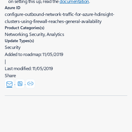
on setting this up, read the
documentation
.
Azure ID
configure-outbound-network-traffic-for-azure-hdinsight-
clusters-using-firewall-reaches-general-availability
Product Categories(s)
Networking, Security, Analytics
Update Types(s)
Security
Added to roadmap:
11/05/2019
|
Last modified:
11/05/2019
Share