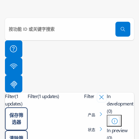
Filter
(1
Filter
(1 updates)
Filter
In
updates)
development
(0)
保存筛
产品
选器
In preview
状态
(0)
清除筛