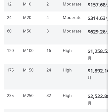
12
M10
2
Moderate
$157.68
/月
24
M20
4
Moderate
$314.63
/月
60
M50
8
Moderate
$629.26
/月
120
M100
16
High
$1,258.52
/
月
175
M150
24
High
$1,892.16
/
月
235
M250
32
High
$2,522.88
/
月