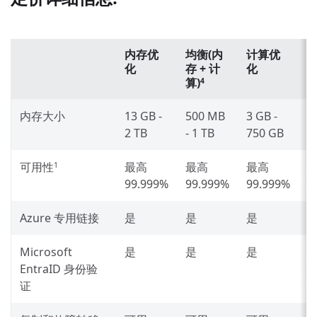
内存优
均衡(内
计算优
化
存 + 计
化
算)
4
内存大小
13 GB -
500 MB
3 GB -
2
2 TB
- 1 TB
750 GB
4
可用性
最高
最高
最高
1
99.999%
99.999%
99.999%
9
Azure 专用链接
是
是
是
Microsoft
是
是
是
EntraID 身份验
证