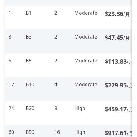
1
B1
2
Moderate
$23.36
/月
3
B3
2
Moderate
$47.45
/月
6
B5
2
Moderate
$113.88
/月
12
B10
4
Moderate
$229.95
/月
24
B20
8
High
$459.17
/月
60
B50
16
High
$917.61
/月