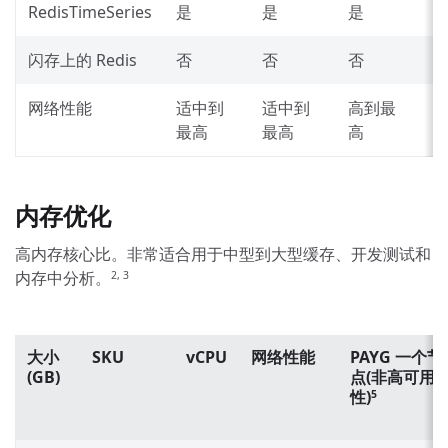
RedisTimeSeries
是
是
是
闪存上的 Redis
否
否
否
网络性能
适中到
适中到
高到最
最高
最高
高
内存优化
高内存核心比。非常适合用于中型到大型缓存、开发测试和
内存中分析。
2, 3
大小
SKU
vCPU
网络性能
PAYG 一个节
(GB)
点(非高可用
性)
5