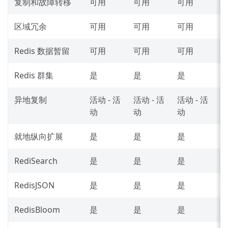
复制和故障转移
可用
可用
可用
区域冗余
可用
可用
可用
Redis 数据暂留
可用
可用
可用
Redis 群集
是
是
是
异地复制
活动 - 活
活动 - 活
活动 - 活
动
动
动
就地纵向扩展
是
是
是
RediSearch
是
是
是
RedisJSON
是
是
是
RedisBloom
是
是
是