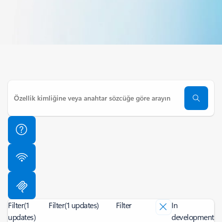
Filter
(1
Filter
(1 updates)
Filter
In
updates)
development