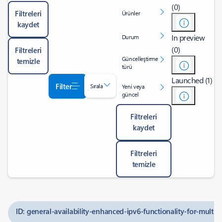
(0)
Filtreleri
Ürünler
kaydet
In preview
Durum
(0)
Filtreleri
Güncelleştirme
temizle
türü
Launched (1)
Filter
Sırala
Yeni veya
güncel
Filtreleri
kaydet
Filtreleri
temizle
ID: general-availability-enhanced-ipv6-functionality-for-multiv