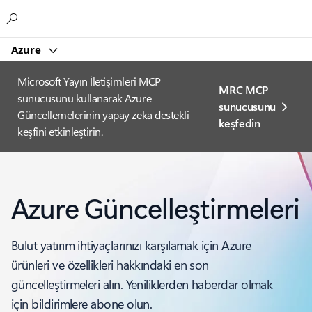
Microsoft
Azure
Microsoft Yayın İletişimleri MCP
MRC MCP
sunucusunu kullanarak Azure
sunucusunu
Güncellemelerinin yapay zeka destekli
keşfedin
keşfini etkinleştirin.
Azure Güncelleştirmeleri
Bulut yatırım ihtiyaçlarınızı karşılamak için Azure
ürünleri ve özellikleri hakkındaki en son
güncelleştirmeleri alın. Yeniliklerden haberdar olmak
için bildirimlere abone olun.