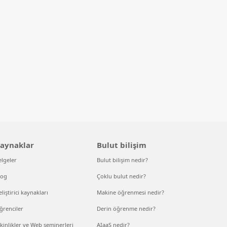
aynaklar
Bulut bilişim
elgeler
Bulut bilişim nedir?
log
Çoklu bulut nedir?
liştirici kaynakları
Makine öğrenmesi nedir?
ğrenciler
Derin öğrenme nedir?
kinlikler ve Web seminerleri
AIaaS nedir?