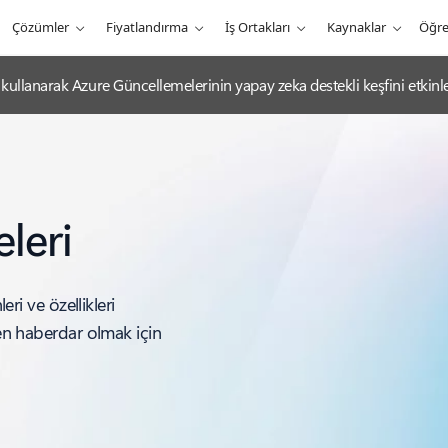
Çözümler
Fiyatlandırma
İş Ortakları
Kaynaklar
Öğr
ullanarak Azure Güncellemelerinin yapay zeka destekli keşfini etkinleş
leri
eri ve özellikleri
den haberdar olmak için