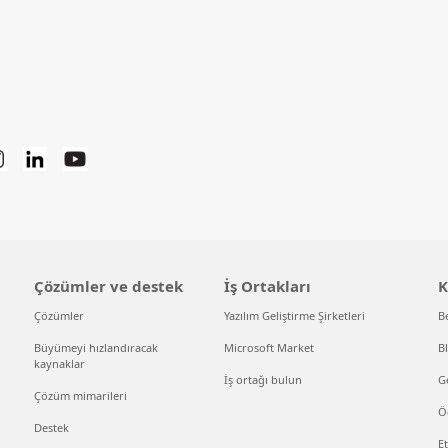
Çözümler ve destek
İş Ortakları
K
Çözümler
Yazılım Geliştirme Şirketleri
B
Büyümeyi hızlandıracak
Microsoft Market
B
kaynaklar
İş ortağı bulun
Ge
Çözüm mimarileri
Ö
Destek
Et