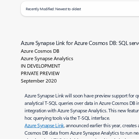
Recently Modified: Newest to oldest
Azure Synapse Link for Azure Cosmos DB: SQL serv
Azure Cosmos DB
Azure Synapse Analytics
IN DEVELOPMENT
PRIVATE PREVIEW
September 2020
Azure Synapse Link will soon have preview support for
analytical T-SQL queries over data in Azure Cosmos DB in
integration with Azure Synapse Analytics. This new featur
hoc querying tools via the T-SQL interface.
Azure Synapse Link
, announced earlier this year, create
Cosmos DB data from Azure Synapse Analytics to run near r