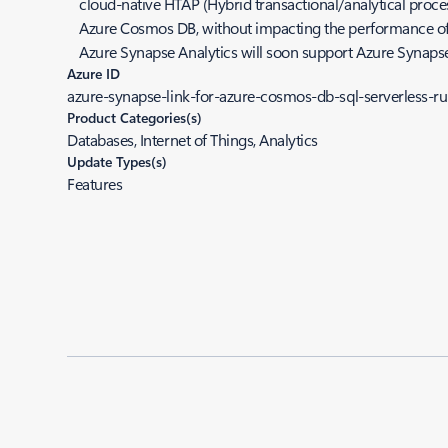
cloud-native HTAP (Hybrid transactional/analytical proces
Azure Cosmos DB, without impacting the performance of 
Azure Synapse Analytics will soon support Azure Synaps
Azure ID
azure-synapse-link-for-azure-cosmos-db-sql-serverless-
Product Categories(s)
Databases, Internet of Things, Analytics
Update Types(s)
Features
Added to roadmap:
09/22/2020