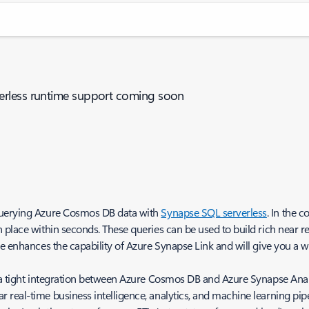
erless runtime support coming soon
 querying Azure Cosmos DB data with
Synapse SQL serverless
. In the 
 place within seconds. These queries can be used to build rich near 
e enhances the capability of Azure Synapse Link and will give you a w
s a tight integration between Azure Cosmos DB and Azure Synapse Analy
eal-time business intelligence, analytics, and machine learning pipel