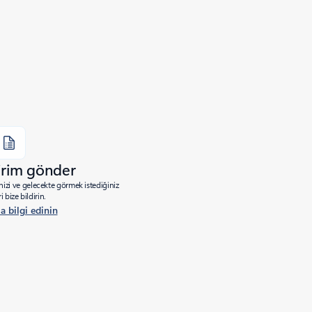
dirim gönder
izi ve gelecekte görmek istediğiniz
ri bize bildirin.
a bilgi edinin