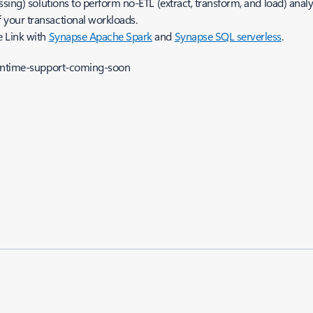
sing) solutions to perform no-ETL (extract, transform, and load) analy
your transactional workloads.
e Link with
Synapse Apache Spark
and
Synapse SQL serverless
.
runtime-support-coming-soon