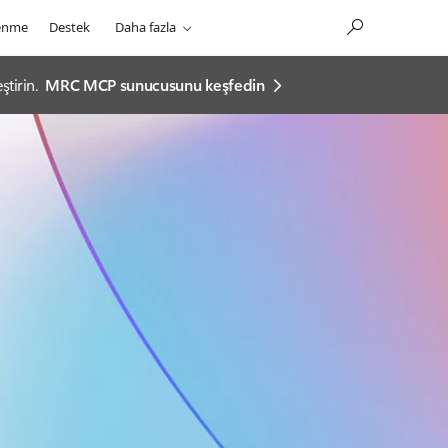
enme
Destek
Daha fazla
tirin.
MRC MCP sunucusunu keşfedin