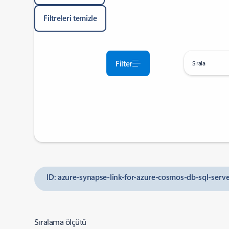
Filtreleri temizle
Filter
Sırala
ID: azure-synapse-link-for-azure-cosmos-db-sql-ser
Sıralama ölçütü