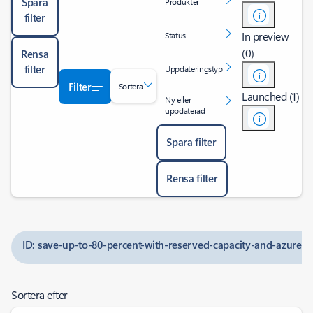
Spara
Produkter
filter
In preview
Status
(0)
Rensa
filter
Uppdateringstyp
Filter
Sortera
Launched (1)
Ny eller
uppdaterad
Spara filter
Rensa filter
ID: save-up-to-80-percent-with-reserved-capacity-and-azure-h
Sortera efter