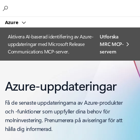
Microsoft
Azure
Aktivera AI-baserad identifiering av Azure-
Utforska
uppdateringar med Microsoft Release
MRC MCP-
Communications MCP-server.
servern
Azure-uppdateringar
Få de senaste uppdateringarna av Azure-produkter
och -funktioner som uppfyller dina behov för
molninvestering. Prenumerera på aviseringar för att
hålla dig informerad.