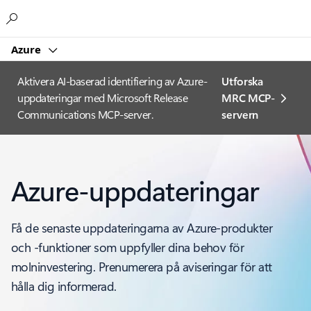
Microsoft
Azure
Aktivera AI-baserad identifiering av Azure-
Utforska
uppdateringar med Microsoft Release
MRC MCP-
Communications MCP-server.
servern
Azure-uppdateringar
Få de senaste uppdateringarna av Azure-produkter
och -funktioner som uppfyller dina behov för
molninvestering. Prenumerera på aviseringar för att
hålla dig informerad.