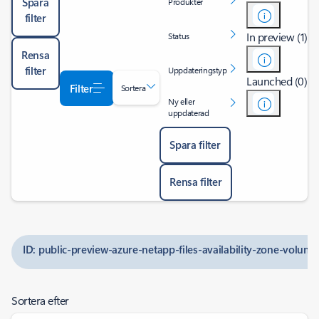
Spara
Produkter
filter
In preview (1)
Status
Rensa
filter
Uppdateringstyp
Launched (0)
Filter
Sortera
Ny eller
uppdaterad
Spara filter
Rensa filter
ID: public-preview-azure-netapp-files-availability-zone-vol
Sortera efter